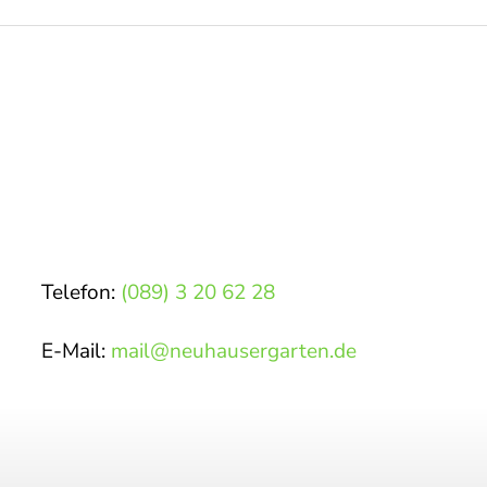
Telefon:
(089) 3 20 62 28
E-Mail:
m
l
n
h
s
rg
rt
n
d